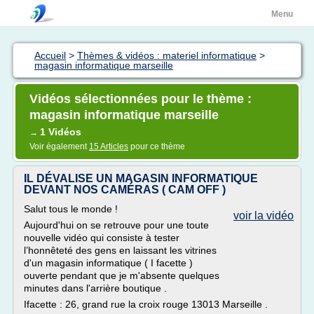
Menu
Accueil
>
Thèmes & vidéos : materiel informatique
>
magasin informatique marseille
Vidéos sélectionnées pour le thème :
magasin informatique marseille
1 Vidéos
→
Voir également
15 Articles
pour ce thème
IL DÉVALISE UN MAGASIN INFORMATIQUE
DEVANT NOS CAMÉRAS ( CAM OFF )
Salut tous le monde !
voir la vidéo
Aujourd'hui on se retrouve pour une toute
nouvelle vidéo qui consiste à tester
l’honnêteté des gens en laissant les vitrines
d'un magasin informatique ( I facette )
ouverte pendant que je m'absente quelques
minutes dans l'arrière boutique .
Ifacette : 26, grand rue la croix rouge 13013 Marseille .