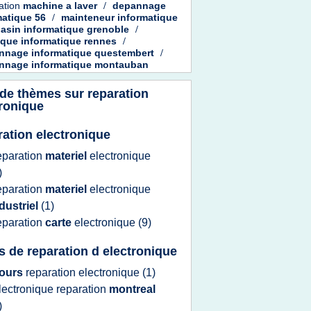
ation
machine
a
laver
/
depannage
matique 56
/
mainteneur informatique
asin informatique grenoble
/
ique informatique rennes
/
nnage informatique questembert
/
nnage informatique montauban
 de thèmes sur
reparation
tronique
ration electronique
eparation
materiel
electronique
)
eparation
materiel
electronique
dustriel
(1)
eparation
carte
electronique
(9)
s de reparation d electronique
ours
reparation electronique
(1)
lectronique reparation
montreal
)