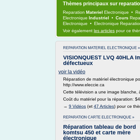
Thèmes principaux sur reparatio
Reparation
Materiel
Electronique
•
Re
Electronique
Industriel
•
Cours
Repa
Electronique
•
Electronique Reparati
Voir également
les articles
pour ce th
REPARATION MATERIEL ELECTRONIQUE »
VISIONQUEST LVQ 40HLA Ima
défectueux
voir la vidéo
Réparation de matériel électronique po
http://www.eleccie.ca
Cette télévision a une image blanche, à
Coût du matériel pour la réparation: $4
→
9 Vidéos
(et
47 Articles
) pour ce th
REPARATION CARTE ELECTRONIQUE »
Réparation tableau de bord
komtsu 450 et carte mère
électronique