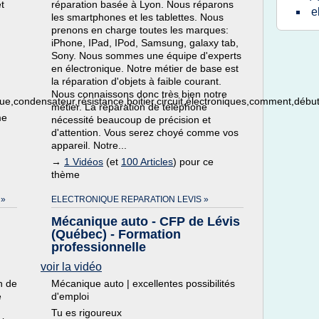
t
réparation basée à Lyon. Nous réparons
e
les smartphones et les tablettes. Nous
prenons en charge toutes les marques:
iPhone, IPad, IPod, Samsung, galaxy tab,
Sony. Nous sommes une équipe d'experts
en électronique. Notre métier de base est
la réparation d'objets à faible courant.
Nous connaissons donc très bien notre
ue,condensateur,résistance,boitier,circuit,électroniques,comment,débuta
métier. La réparation de téléphone
me
nécessité beaucoup de précision et
d'attention. Vous serez choyé comme vos
appareil. Notre...
→
1 Vidéos
(et
100 Articles
) pour ce
thème
 »
ELECTRONIQUE REPARATION LEVIS »
Mécanique auto - CFP de Lévis
(Québec) - Formation
professionnelle
voir la vidéo
n de
Mécanique auto | excellentes possibilités
e
d'emploi
Tu es rigoureux