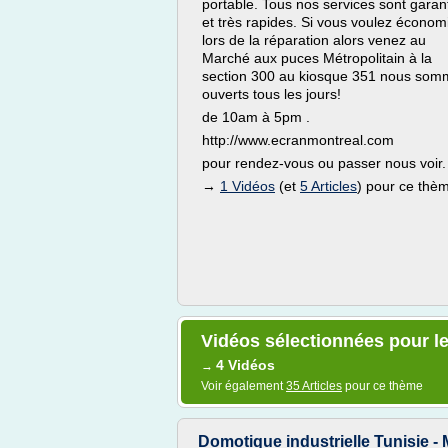
portable. Tous nos services sont garan
et très rapides. Si vous voulez économ
lors de la réparation alors venez au
Marché aux puces Métropolitain à la
section 300 au kiosque 351 nous som
ouverts tous les jours!
de 10am à 5pm .
http://www.ecranmontreal.com
pour rendez-vous ou passer nous voir.
→
1 Vidéos
(et
5 Articles
) pour ce thè
Vidéos sélectionnées pour le
4 Vidéos
→
Voir également
35 Articles
pour ce thème
Domotique industrielle Tunisie - 