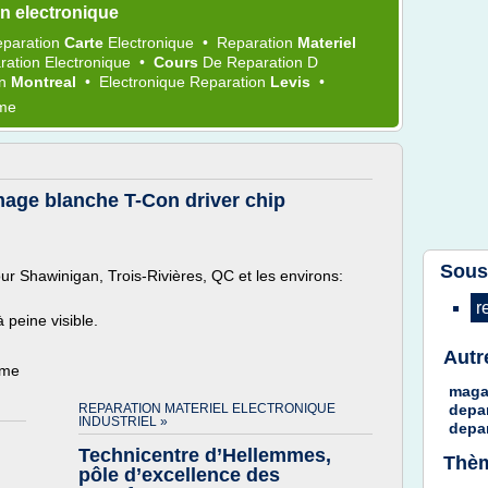
n electronique
paration
Carte
Electronique
•
Reparation
Materiel
ration Electronique
•
Cours
De
Reparation
D
on
Montreal
•
Electronique Reparation
Levis
•
ème
ge blanche T-Con driver chip
Sous
ur Shawinigan, Trois-Rivières, QC et les environs:
r
 peine visible.
Autr
ème
maga
REPARATION MATERIEL ELECTRONIQUE
depa
INDUSTRIEL »
depa
Technicentre d’Hellemmes,
Thèm
pôle d’excellence des