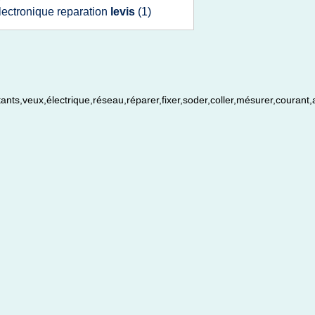
lectronique reparation
levis
(1)
nts,veux,électrique,réseau,réparer,fixer,soder,coller,mésurer,courant,a