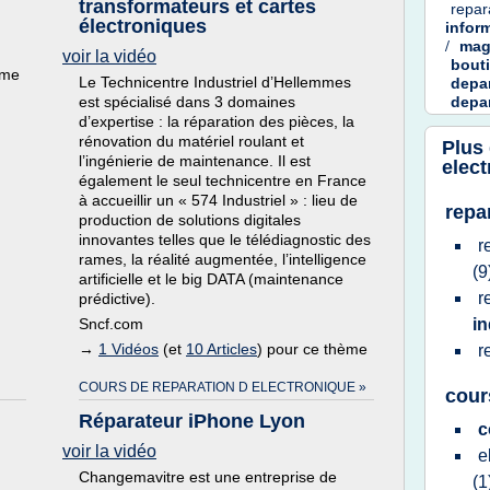
transformateurs et cartes
repar
électroniques
infor
/
mag
voir la vidéo
bout
ème
Le Technicentre Industriel d’Hellemmes
depa
est spécialisé dans 3 domaines
depa
d’expertise : la réparation des pièces, la
rénovation du matériel roulant et
Plus
l’ingénierie de maintenance. Il est
elec
également le seul technicentre en France
à accueillir un « 574 Industriel » : lieu de
repa
production de solutions digitales
innovantes telles que le télédiagnostic des
r
rames, la réalité augmentée, l’intelligence
(9
artificielle et le big DATA (maintenance
r
prédictive).
Sncf.com
in
→
1 Vidéos
(et
10 Articles
) pour ce thème
r
COURS DE REPARATION D ELECTRONIQUE »
cour
Réparateur iPhone Lyon
c
voir la vidéo
e
Changemavitre est une entreprise de
(1