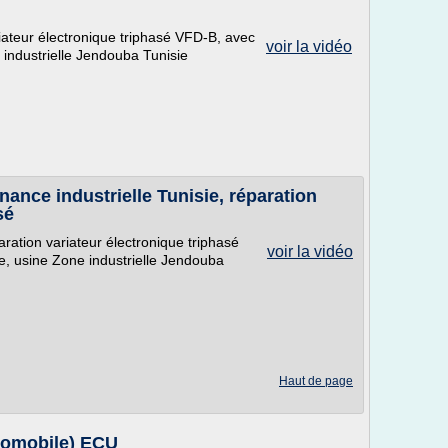
iateur électronique triphasé VFD-B, avec
voir la vidéo
 industrielle Jendouba Tunisie
ce industrielle Tunisie, réparation
sé
tion variateur électronique triphasé
voir la vidéo
e, usine Zone industrielle Jendouba
Haut de page
tomobile) ECU