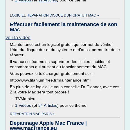
→
2 Vidéos
(et
11 Articles
) pour ce thème
LOGICIEL REPARATION DISQUE DUR GRATUIT MAC »
Effectuer facilement la maintenance de son
Mac
voir la vidéo
Maintenance est un logiciel gratuit qui permet de vérifier
l'état du disque dur et du système et d'aussi permettre de le
réparer.
Il va aussi néanmoins supprimer des fichiers inutiles et
encombrants qui nuisent au fonctionnement du MAC.
Vous pouvez le télécharger gratuitement sur :
http://www.titanium.free.fr/maintenance.html
En plus de ce logiciel je vous conseille Dr Cleaner, avec ces
2 là votre Mac sera tout propre !
--- TVMathieu ---
→
1 Vidéos
(et
34 Articles
) pour ce thème
REPARATION MAC PARIS »
Dépannage Apple Mac France |
www.macfrance.eu