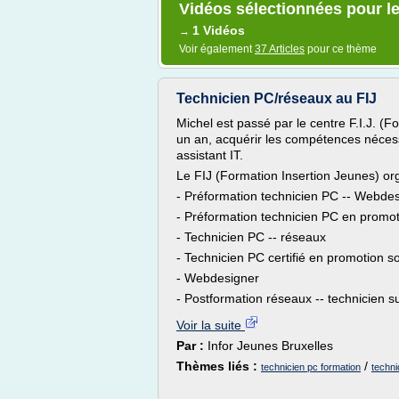
Vidéos sélectionnées pour le
1 Vidéos
→
Voir également
37 Articles
pour ce thème
Technicien PC/réseaux au FIJ
Michel est passé par le centre F.I.J. (F
un an, acquérir les compétences nécess
assistant IT.
Le FIJ (Formation Insertion Jeunes) org
- Préformation technicien PC -- Webde
- Préformation technicien PC en promot
- Technicien PC -- réseaux
- Technicien PC certifié en promotion so
- Webdesigner
- Postformation réseaux -- technicien s
Voir la suite
Par :
Infor Jeunes Bruxelles
Thèmes liés :
/
technicien pc formation
techni