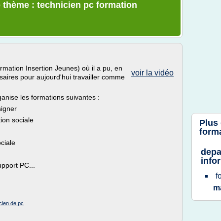
 thème : technicien pc formation
ormation Insertion Jeunes) où il a pu, en
voir la vidéo
aires pour aujourd'hui travailler comme
anise les formations suivantes :
signer
ion sociale
Plus
form
ciale
depa
info
upport PC...
f
m
cien de pc