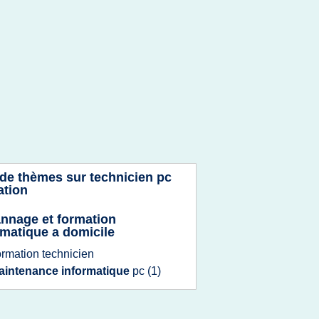
 de thèmes sur
technicien pc
ation
nnage et formation
rmatique a domicile
ormation technicien
aintenance informatique
pc
(1)