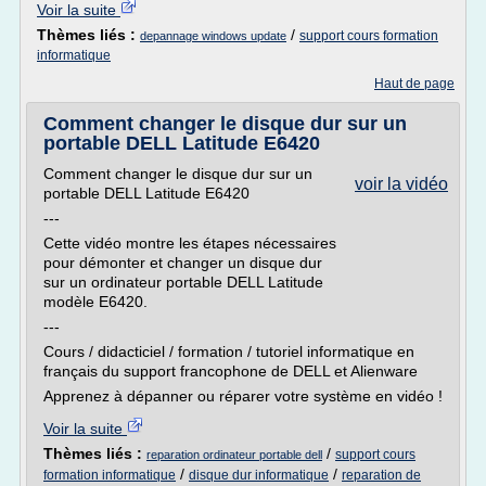
Voir la suite
Thèmes liés :
/
support cours formation
depannage windows update
informatique
Haut de page
Comment changer le disque dur sur un
portable DELL Latitude E6420
Comment changer le disque dur sur un
voir la vidéo
portable DELL Latitude E6420
---
Cette vidéo montre les étapes nécessaires
pour démonter et changer un disque dur
sur un ordinateur portable DELL Latitude
modèle E6420.
---
Cours / didacticiel / formation / tutoriel informatique en
français du support francophone de DELL et Alienware
Apprenez à dépanner ou réparer votre système en vidéo !
Voir la suite
Thèmes liés :
/
support cours
reparation ordinateur portable dell
/
/
formation informatique
disque dur informatique
reparation de