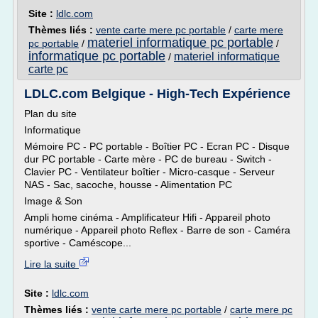
Site :
ldlc.com
Thèmes liés :
vente carte mere pc portable
/
carte mere
materiel informatique pc portable
pc portable
/
/
informatique pc portable
materiel informatique
/
carte pc
LDLC.com Belgique - High-Tech Expérience
Plan du site
Informatique
Mémoire PC - PC portable - Boîtier PC - Ecran PC - Disque
dur PC portable - Carte mère - PC de bureau - Switch -
Clavier PC - Ventilateur boîtier - Micro-casque - Serveur
NAS - Sac, sacoche, housse - Alimentation PC
Image & Son
Ampli home cinéma - Amplificateur Hifi - Appareil photo
numérique - Appareil photo Reflex - Barre de son - Caméra
sportive - Caméscope...
Lire la suite
Site :
ldlc.com
Thèmes liés :
vente carte mere pc portable
/
carte mere pc