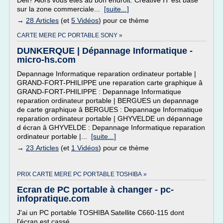
Dell? Alors vous êtes au bon endroit. Creative IT est basé
sur la zone commerciale...
[suite...]
→
28 Articles
(et
5 Vidéos
) pour ce thème
CARTE MERE PC PORTABLE SONY »
DUNKERQUE | Dépannage Informatique -
micro-hs.com
Depannage Informatique reparation ordinateur portable |
GRAND-FORT-PHILIPPE une reparation carte graphique â
GRAND-FORT-PHILIPPE : Depannage Informatique
reparation ordinateur portable | BERGUES un depannage
de carte graphique â BERGUES : Depannage Informatique
reparation ordinateur portable | GHYVELDE un dépannage
d écran â GHYVELDE : Depannage Informatique reparation
ordinateur portable |...
[suite...]
→
23 Articles
(et
1 Vidéos
) pour ce thème
PRIX CARTE MERE PC PORTABLE TOSHIBA »
Ecran de PC portable à changer - pc-
infopratique.com
J'ai un PC portable TOSHIBA Satellite C660-115 dont
l'écran est cassé.