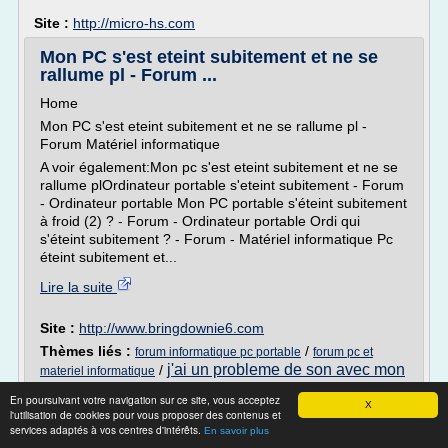
Site :
http://micro-hs.com
Mon PC s'est eteint subitement et ne se
rallume pl - Forum ...
Home
Mon PC s'est eteint subitement et ne se rallume pl -
Forum Matériel informatique
A voir également:Mon pc s'est eteint subitement et ne se
rallume plOrdinateur portable s'eteint subitement - Forum
- Ordinateur portable Mon PC portable s'éteint subitement
à froid (2) ? - Forum - Ordinateur portable Ordi qui
s'éteint subitement ? - Forum - Matériel informatique Pc
éteint subitement et...
Lire la suite
Site :
http://www.bringdownie6.com
Thèmes liés :
/
forum informatique pc portable
forum pc et
j'ai un probleme de son avec mon
/
materiel informatique
ordinateur
j ai un probleme avec mon ordinateur
/
/
En poursuivant votre navigation sur ce site, vous acceptez
materiel informatique pc portable
X
l'utilisation de cookies pour vous proposer des contenus et
services adaptés à vos centres d'intérêts.
En savoir plus
LYON-8E | Dépannage Informatique |