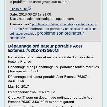
le problème de carte graphique externe,...
Lire la suite
Date:
2018-08-28 17:21:08
Site :
https://tic-informatique.blogspot.com
Thèmes liés :
/
carte mere pc
probleme son faible pc portable
portable
/
maintenance pc portable
/
probleme son faible sur
probleme son ordinateur
/
ordinateur portable
portable
Dépannage ordinateur portable Acer
Extensa 7630Z-343G50Mi
Reparation carte mere et recuperation de donnees dans
toute la France
Depannage Mac | Depannage PC portables toutes marques
| Recuperation SSD
Dépannage ordinateur portable Acer Extensa 7630Z-
343G50Mi
May 10, 2017
By stephendingwall_y871m35o
Creative IT, pour un dépannage ordinateur portable Acer
Extensa 7630Z-343G50Mi expert et garanti