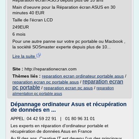
Réparation écran ASUS depuis plus de 10 ans
Main d'oeuvre pour la Réparation écran ASUS en 30
minutes 40 EUR
Taille de l'écran LCD
249EUR
6 mois
Pour une autre panne sur votre pc portable ou Macbook ,
la société SOSmaster experte depuis plus de 10...
Lire la suite
Site :
http://reparationecran.com
Thèmes liés :
reparation ecran ordinateur portable asus
/
reparation ecran
reparation ecran pc portable asus
/
pc portable
/
reparation ecran pc asus
/
reparation
alimentation pc portable asus
Dépannage ordinateur Asus et récupération
de données en ...
APPEL: 04 42 59 22 91 | 01 80 96 31 01
Les experts en réparation d'ordinateur portable et
récupération de données Asus en France
Au fil des ans, Creative IT est devenu l'un des principaux