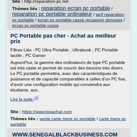
Site :
http://reparation-pc.net
reparation ecran pc portable
Thèmes liés :
/
reparation pc portable ordinateur
/
tarif reparation
pc portable
/
ecran pc portable casse recuperer donnees
/
ecran pc portable casse
PC Portable pas cher - Achat au meilleur
prix
Filtres Liés : PC Ultra Portable ; Ultrabook ; PC Portable
tactile ; PC Gamer
Aujourd'hui, la gamme des ordinateurs de type PC portable
est très vaste et permet de couvrir des besoins très divers.
Le PC portable permettra, avec des caractéristiques de
puissance et de capacité comparables à celles d'un PC fixe,
d'avoir une configuration mobile qui conviendra aux
étudiants, aux...
Lire la suite
Site :
https://www.topachat.com
Thèmes liés :
vente carte mere pc portable
/
carte mere pc
portable
WWW.SENEGALBLACKBUSINESS.COM