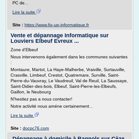
PC de...
Lire la suite
Site :
https://www.fix-up-informatique.fr
Vente et dépannage Informatique sur
Louviers Elbeuf Evreux ...
Zone d'Elbeuf
Nous intervenons également dans les communes suivantes
:
Montaure, Martot, La Haye-Malherbe, Vraiville, Surtauville,
Crasville, Limbeuf, Crestot, Quatremare, Surville, Saint-
Pierre-du-Vauvray, Le Vaudreuil, Val de Reuil, La Saussaye,
Saint-Didier-des-bois, Elbeuf, Saint-Pierre-les-Elbeufs,
Gaillon, le Neubourg
N'hesitez pas a nous contacter!
Notre activité nous améne certainement...
Lire la suite
Site :
docpc76.com
Dépannage à domicile à Bagnols sur Cèze