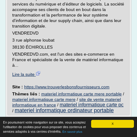
services du numérique et d'éditeur de logiciels. La société
accompagne ses clients de bout en bout dans la
transformation et la performance de leur système
d'information et de leur supply chain, ainsi que dans leur
transition digitale.
VENDREDVD
3 rue alphonse loubat
38130 ÉCHIROLLES
VENDREDVD.com, est l'un des sites e-commerce en
France et spécialiste de la vente de matériel informatique
à...
Lire la suite
Site :
https://www.trouverlesbonsfournisseurs.com
Thèmes liés :
materiel informatique carte mere portable
/
materiel informatique carte mere
/
site de vente materiel
materiel informatique carte pc
informatique en france
/
materiel informatique ordinateur portable
/
ASTUCE PC - Assistance dépannage
En poursuivant votre navigation sur ce site, vous acceptez
X
informatique, vente et ...
l'utilisation de cookies pour vous proposer des contenus et
services adaptés à vos centres d'intérêts.
En savoir plus
A chaque besoin, une solution.