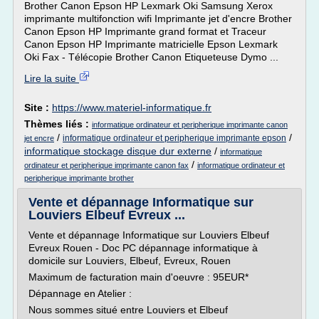
Brother Canon Epson HP Lexmark Oki Samsung Xerox
imprimante multifonction wifi Imprimante jet d'encre Brother
Canon Epson HP Imprimante grand format et Traceur
Canon Epson HP Imprimante matricielle Epson Lexmark
Oki Fax - Télécopie Brother Canon Etiqueteuse Dymo ...
Lire la suite
Site :
https://www.materiel-informatique.fr
Thèmes liés :
informatique ordinateur et peripherique imprimante canon
/
/
informatique ordinateur et peripherique imprimante epson
jet encre
informatique stockage disque dur externe
/
informatique
/
ordinateur et peripherique imprimante canon fax
informatique ordinateur et
peripherique imprimante brother
Vente et dépannage Informatique sur
Louviers Elbeuf Evreux ...
Vente et dépannage Informatique sur Louviers Elbeuf
Evreux Rouen - Doc PC dépannage informatique à
domicile sur Louviers, Elbeuf, Evreux, Rouen
Maximum de facturation main d'oeuvre : 95EUR*
Dépannage en Atelier :
Nous sommes situé entre Louviers et Elbeuf