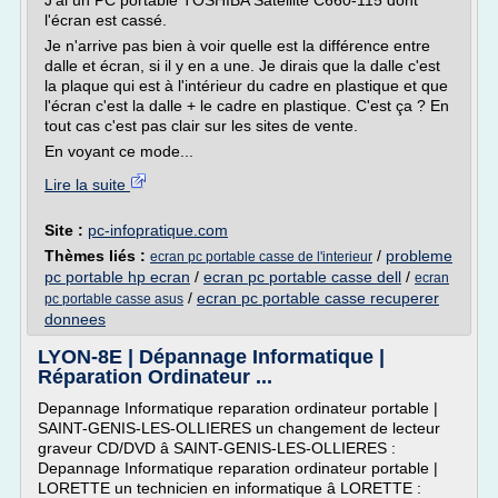
J'ai un PC portable TOSHIBA Satellite C660-115 dont
l'écran est cassé.
Je n'arrive pas bien à voir quelle est la différence entre
dalle et écran, si il y en a une. Je dirais que la dalle c'est
la plaque qui est à l'intérieur du cadre en plastique et que
l'écran c'est la dalle + le cadre en plastique. C'est ça ? En
tout cas c'est pas clair sur les sites de vente.
En voyant ce mode...
Lire la suite
Site :
pc-infopratique.com
Thèmes liés :
/
probleme
ecran pc portable casse de l'interieur
pc portable hp ecran
/
ecran pc portable casse dell
/
ecran
/
ecran pc portable casse recuperer
pc portable casse asus
donnees
LYON-8E | Dépannage Informatique |
Réparation Ordinateur ...
Depannage Informatique reparation ordinateur portable |
SAINT-GENIS-LES-OLLIERES un changement de lecteur
graveur CD/DVD â SAINT-GENIS-LES-OLLIERES :
Depannage Informatique reparation ordinateur portable |
LORETTE un technicien en informatique â LORETTE :