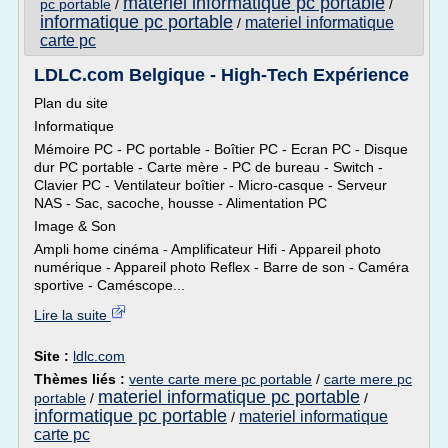
materiel informatique pc portable
pc portable
/
/
informatique pc portable
materiel informatique
/
carte pc
LDLC.com Belgique - High-Tech Expérience
Plan du site
Informatique
Mémoire PC - PC portable - Boîtier PC - Ecran PC - Disque
dur PC portable - Carte mère - PC de bureau - Switch -
Clavier PC - Ventilateur boîtier - Micro-casque - Serveur
NAS - Sac, sacoche, housse - Alimentation PC
Image & Son
Ampli home cinéma - Amplificateur Hifi - Appareil photo
numérique - Appareil photo Reflex - Barre de son - Caméra
sportive - Caméscope...
Lire la suite
Site :
ldlc.com
Thèmes liés :
vente carte mere pc portable
/
carte mere pc
materiel informatique pc portable
portable
/
/
informatique pc portable
materiel informatique
/
carte pc