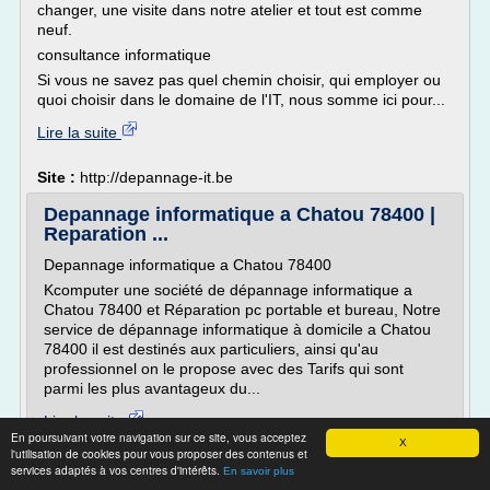
changer, une visite dans notre atelier et tout est comme
neuf.
consultance informatique
Si vous ne savez pas quel chemin choisir, qui employer ou
quoi choisir dans le domaine de l'IT, nous somme ici pour...
Lire la suite
Site :
http://depannage-it.be
Depannage informatique a Chatou 78400 |
Reparation ...
Depannage informatique a Chatou 78400
Kcomputer une société de dépannage informatique a
Chatou 78400 et Réparation pc portable et bureau, Notre
service de dépannage informatique à domicile a Chatou
78400 il est destinés aux particuliers, ainsi qu'au
professionnel on le propose avec des Tarifs qui sont
parmi les plus avantageux du...
Lire la suite
En poursuivant votre navigation sur ce site, vous acceptez
X
Date:
2018-01-31 21:09:49
l'utilisation de cookies pour vous proposer des contenus et
Site :
http://kcomputer.fr
services adaptés à vos centres d'intérêts.
En savoir plus