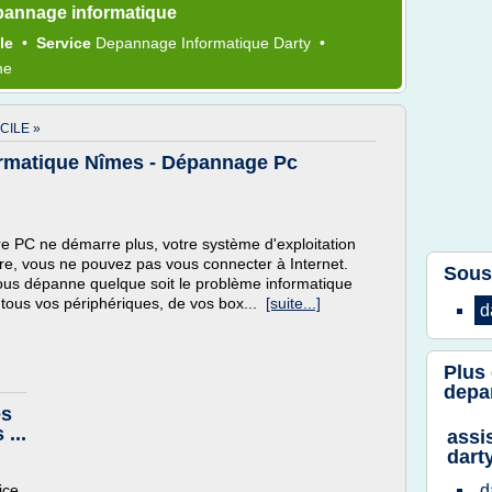
pannage informatique
ile
•
Service
Depannage Informatique Darty
•
me
CILE »
rmatique Nîmes - Dépannage Pc
re PC ne démarre plus, votre système d'exploitation
zarre, vous ne pouvez pas vous connecter à Internet.
Sous
s dépanne quelque soit le problème informatique
 tous vos périphériques, de vos box...
[suite...]
d
Plus
depa
es
...
assi
dart
ice
d