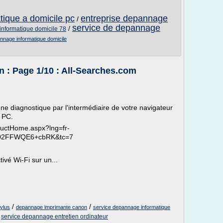
ique a domicile pc
entreprise depannage
/
service de depannage
/
nformatique domicile 78
nnage informatique domicile
: Page 1/10 : All-Searches.com
gne diagnostique par l'intermédiaire de votre navigateur
e PC.
ductHome.aspx?lng=fr-
002FFWQE6+cbRK&tc=7
vé Wi-Fi sur un...
/
/
ylus
depannage imprimante canon
service depannage informatique
/
service depannage entretien ordinateur