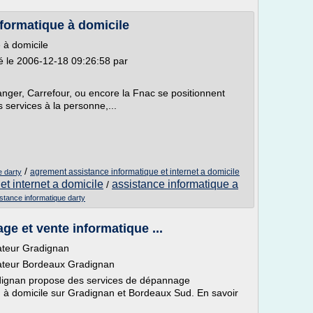
nformatique à domicile
 à domicile
é le 2006-12-18 09:26:58 par
langer, Carrefour, ou encore la Fnac se positionnent
 services à la personne,...
/
agrement assistance informatique et internet a domicile
e darty
et internet a domicile
assistance informatique a
/
stance informatique darty
ge et vente informatique ...
nateur Gradignan
nateur Bordeaux Gradignan
dignan propose des services de dépannage
ou à domicile sur Gradignan et Bordeaux Sud. En savoir