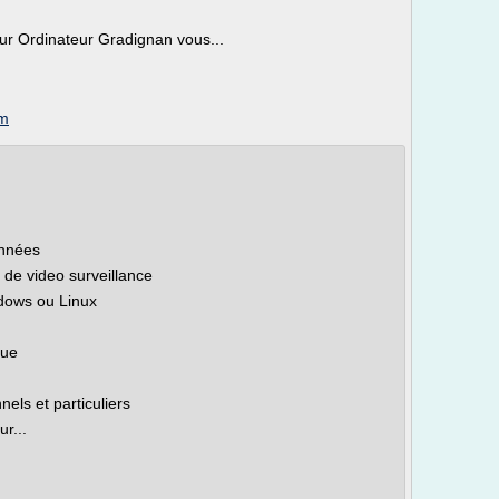
ur Ordinateur Gradignan vous...
om
onnées
s de video surveillance
ndows ou Linux
que
els et particuliers
r...