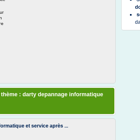
d
ur
s
n
da
re
e thème : darty depannage informatique
rmatique et service après ...