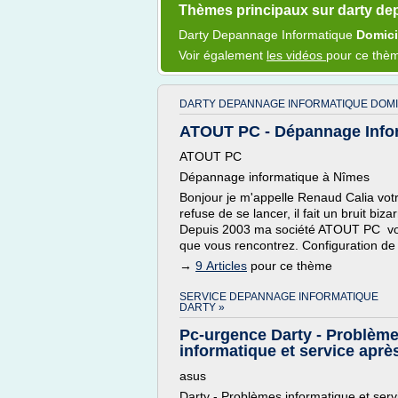
Thèmes principaux sur darty de
Darty Depannage Informatique
Domic
Voir également
les vidéos
pour ce thè
DARTY DEPANNAGE INFORMATIQUE DOMI
ATOUT PC - Dépannage Info
ATOUT PC
Dépannage informatique à Nîmes
Bonjour je m'appelle Renaud Calia vot
refuse de se lancer, il fait un bruit bi
Depuis 2003 ma société ATOUT PC vou
que vous rencontrez. Configuration de
→
9 Articles
pour ce thème
SERVICE DEPANNAGE INFORMATIQUE
DARTY »
Pc-urgence Darty - Problèm
informatique et service après 
asus
Darty - Problèmes informatique et serv