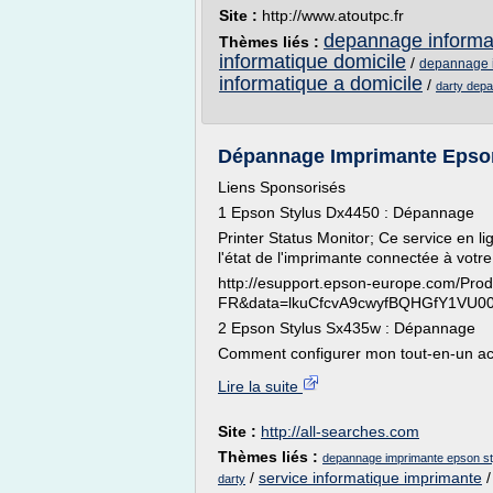
Site :
http://www.atoutpc.fr
depannage informat
Thèmes liés :
informatique domicile
/
depannage i
informatique a domicile
/
darty depa
Dépannage Imprimante Epson 
Liens Sponsorisés
1 Epson Stylus Dx4450 : Dépannage
Printer Status Monitor; Ce service en li
l'état de l'imprimante connectée à votr
http://esupport.epson-europe.com/Pro
FR&data=lkuCfcvA9cwyfBQHGfY1VU
2 Epson Stylus Sx435w : Dépannage
Comment configurer mon tout-en-un acti
Lire la suite
Site :
http://all-searches.com
Thèmes liés :
depannage imprimante epson st
/
service informatique imprimante
darty