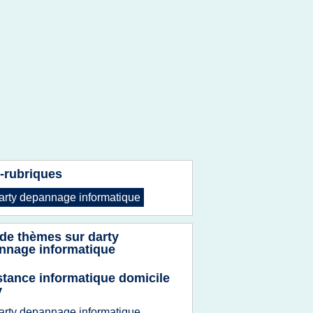
-rubriques
arty depannage informatique
 de thèmes sur
darty
nnage informatique
stance informatique domicile
y
arty depannage informatique