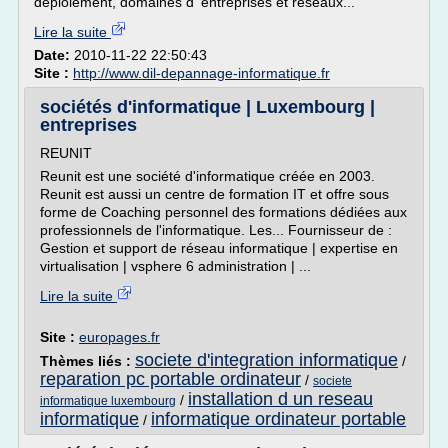
déploiement, domaines d' entreprises et réseaux...
Lire la suite
Date:
2010-11-22 22:50:43
Site :
http://www.dil-depannage-informatique.fr
sociétés d'informatique | Luxembourg |
entreprises
REUNIT
Reunit est une société d'informatique créée en 2003.
Reunit est aussi un centre de formation IT et offre sous
forme de Coaching personnel des formations dédiées aux
professionnels de l'informatique. Les... Fournisseur de :
Gestion et support de réseau informatique | expertise en
virtualisation | vsphere 6 administration | ...
Lire la suite
Site :
europages.fr
societe d'integration informatique
Thèmes liés :
/
reparation pc portable ordinateur
/
societe
installation d un reseau
/
informatique luxembourg
informatique
informatique ordinateur portable
/