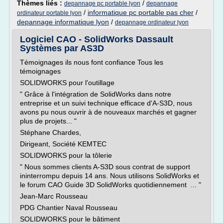
Thèmes liés :
/
depannage pc portable lyon
depannage
/
informatique pc portable pas cher
/
ordinateur portable lyon
depannage informatique lyon
/
depannage ordinateur lyon
Logiciel CAO - SolidWorks Dassault
Systèmes par AS3D
Témoignages ils nous font confiance Tous les
témoignages
SOLIDWORKS pour l'outillage
" Grâce à l'intégration de SolidWorks dans notre
entreprise et un suivi technique efficace d'A-S3D, nous
avons pu nous ouvrir à de nouveaux marchés et gagner
plus de projets... "
Stéphane Chardes,
Dirigeant, Société KEMTEC
SOLIDWORKS pour la tôlerie
" Nous sommes clients A-S3D sous contrat de support
ininterrompu depuis 14 ans. Nous utilisons SolidWorks et
le forum CAO Guide 3D SolidWorks quotidiennement ... "
Jean-Marc Rousseau
PDG Chantier Naval Rousseau
SOLIDWORKS pour le bâtiment