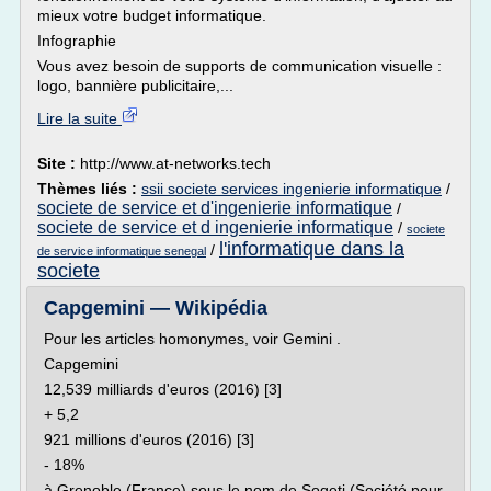
mieux votre budget informatique.
Infographie
Vous avez besoin de supports de communication visuelle :
logo, bannière publicitaire,...
Lire la suite
Site :
http://www.at-networks.tech
Thèmes liés :
ssii societe services ingenierie informatique
/
societe de service et d'ingenierie informatique
/
societe de service et d ingenierie informatique
/
societe
l'informatique dans la
/
de service informatique senegal
societe
Capgemini — Wikipédia
Pour les articles homonymes, voir Gemini .
Capgemini
12,539 milliards d'euros (2016) [3]
+ 5,2
921 millions d'euros (2016) [3]
- 18%
à Grenoble (France) sous le nom de Sogeti (Société pour