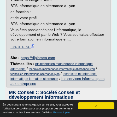
BTS Informatique en alternance à Lyon
en fonction :
et de votre profil
BTS Informatique en alternance à Lyon
Vous êtes passionnés par l'informatique, le
développement et par le Web ? Vous souhaitez effectuer
votre formation en informatique en...
Lire la suite
Site :
https://diplomeo.com
Thèmes liés :
bts technicien maintenance informatique
/
/
alternance
technicien maintenance informatique alternance lyon
/
technicien maintenance
technicien informatique alternance lyon
/
bts services informatiques
informatique formation alternance
aux entreprises
MK Conseil :: Société conseil et
développement informatique
En poursuivant votre navigation sur ce site, vous acceptez
Conseil et développement informatique
X
l'utilisation de cookies pour vous proposer des contenus et
DEVELOPPEMENT WEB & LOGICIEL
services adaptés à vos centres d'intérêts.
En savoir plus
o E-commerce