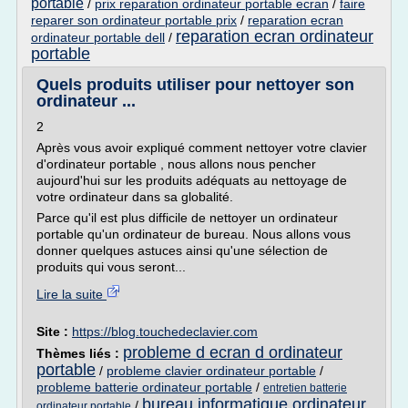
portable
/
prix reparation ordinateur portable ecran
/
faire
reparer son ordinateur portable prix
/
reparation ecran
reparation ecran ordinateur
ordinateur portable dell
/
portable
Quels produits utiliser pour nettoyer son
ordinateur ...
2
Après vous avoir expliqué comment nettoyer votre clavier
d'ordinateur portable , nous allons nous pencher
aujourd'hui sur les produits adéquats au nettoyage de
votre ordinateur dans sa globalité.
Parce qu'il est plus difficile de nettoyer un ordinateur
portable qu'un ordinateur de bureau. Nous allons vous
donner quelques astuces ainsi qu'une sélection de
produits qui vous seront...
Lire la suite
Site :
https://blog.touchedeclavier.com
probleme d ecran d ordinateur
Thèmes liés :
portable
/
probleme clavier ordinateur portable
/
probleme batterie ordinateur portable
/
entretien batterie
bureau informatique ordinateur
/
ordinateur portable