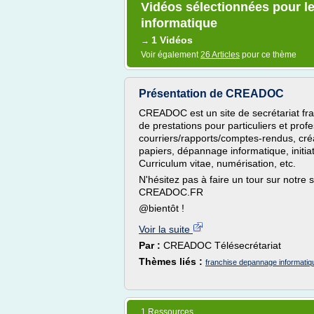
Vidéos sélectionnées pour l
informatique
1 Vidéos
→
Voir également
26 Articles
pour ce thème
Présentation de CREADOC
CREADOC est un site de secrétariat fr
de prestations pour particuliers et prof
courriers/rapports/comptes-rendus, cr
papiers, dépannage informatique, initiat
Curriculum vitae, numérisation, etc.
N'hésitez pas à faire un tour sur notre s
CREADOC.FR
@bientôt !
Voir la suite
Par :
CREADOC Télésecrétariat
Thèmes liés :
franchise depannage informatiq
1 Ressources