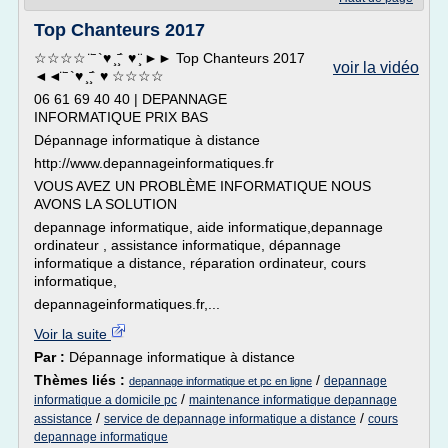
Top Chanteurs 2017
☆☆☆☆ ̈ ̄ `♥ ̧ ̧̄` ♥ ̧̈ ►► Top Chanteurs 2017
voir la vidéo
◄◄̈ ̄ `♥ ̧ ̧̄` ♥ ☆☆☆☆
06 61 69 40 40 | DEPANNAGE
INFORMATIQUE PRIX BAS
Dépannage informatique à distance
http://www.depannageinformatiques.fr
VOUS AVEZ UN PROBLÈME INFORMATIQUE NOUS
AVONS LA SOLUTION
depannage informatique, aide informatique,depannage
ordinateur , assistance informatique, dépannage
informatique a distance, réparation ordinateur, cours
informatique,
depannageinformatiques.fr,...
Voir la suite
Par :
Dépannage informatique à distance
Thèmes liés :
/
depannage
depannage informatique et pc en ligne
/
informatique a domicile pc
maintenance informatique depannage
/
/
assistance
service de depannage informatique a distance
cours
depannage informatique