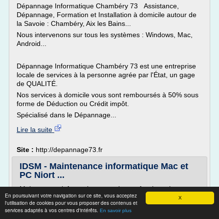
Dépannage Informatique Chambéry 73 Assistance,
Dépannage, Formation et Installation à domicile autour de
la Savoie : Chambéry, Aix les Bains...
Nous intervenons sur tous les systèmes : Windows, Mac,
Android...
Dépannage Informatique Chambéry 73 est une entreprise
locale de services à la personne agrée par l'État, un gage
de QUALITÉ.
Nos services à domicile vous sont remboursés à 50% sous
forme de Déduction ou Crédit impôt.
Spécialisé dans le Dépannage...
Lire la suite
Site :
http://depannage73.fr
IDSM - Maintenance informatique Mac et
PC Niort ...
Maintenance informatique pour les professionnels
En poursuivant votre navigation sur ce site, vous acceptez
X
Maintenance informatique Mac et PC, audit, conseil,
l'utilisation de cookies pour vous proposer des contenus et
vente et installation de matériel informatique, pour les
services adaptés à vos centres d'intérêts.
En savoir plus
TPE et PME