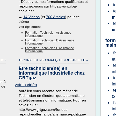
- Découvrez nos formations qualifiantes et
t
rejoignez-nous sur https://www.ifpa-
ecole.net
t
→
14 Vidéos
(et
700 Articles
) pour ce
m
thème
t
Voir également
:
e
Formation Technicien Assistance
Informatique
form
Formation Technicien D Assistance
Informatique
main
Formation Technicien D'assistance
Informatique
f
e
UE »
TECHNICIEN INFORMATIQUE INDUSTRIELLE »
t
Être technicien(ne) en
in
informatique industrielle chez
GRTgaz
t
ue à
in
voir la vidéo
e de
t
Aurélien vous raconte son métier de
Technicien en électronique automatisme
(2
et télétransmission informatique. Pour en
f
savoir plus :
in
http://www.grtgaz.com/fr/nous-
rejoindre/alternance/alternance-politique-
f