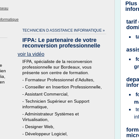
Plus
info
eseau
nformatique
tari
domi
TECHNICIEN D ASSISTANCE INFORMATIQUE »
t
IFPA: Le partenaire de votre
reconversion professionnelle
assi
voir la vidéo
f
IFPA, spécialiste de la reconversion
de
gr
professionnelle sur Bordeaux, vous
cien
présente son centre de formation.
ia,
depa
- Formateur Professionnel d'Adultes,
ien
info
- Conseiller en Insertion Professionnelle,
- Assistant Commercial,
f
- Technicien Supérieur en Support
m
informatique,
t
- Administrateur Systèmes et
in
Virtualisation,
- Designer Web,
form
- Développeur Logiciel,
micr