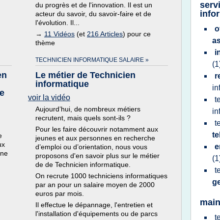
serv
du progrès et de l'innovation. Il est un
info
acteur du savoir, du savoir-faire et de
l'évolution. Il...
o
→
11 Vidéos
(et
216 Articles
) pour ce
a
thème
i
TECHNICIEN INFORMATIQUE SALAIRE »
(1
en
Le métier de Technicien
r
informatique
in
e
voir la vidéo
t
Aujourd’hui, de nombreux métiers
in
recrutent, mais quels sont-ils ?
t
Pour les faire découvrir notamment aux
t
e
jeunes et aux personnes en recherche
ux
e
d’emploi ou d’orientation, nous vous
nne
proposons d'en savoir plus sur le métier
(1
de de Technicien informatique.
t
On recrute 1000 techniciens informatiques
g
par an pour un salaire moyen de 2000
euros par mois.
main
Il effectue le dépannage, l'entretien et
l'installation d'équipements ou de parcs
t