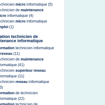
echnicien
micro
informatique
(5)
echnicien
de
maintenance
icro
informatique
(4)
echnicien
micro
informatique
mploi
(1)
ation technicien de
tenance informatique
ormation
technicien informatique
t
reseau
(11)
echnicien
de
maintenance
formatique
(41)
echnicien
superieur reseau
formatique
(11)
echnicien
reseau
informatique
3)
ormation
de
technicien
formatique
(22)
ormation
technicien
de