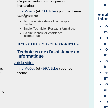
d'équipements informatiques ou
in
bureautiques...
→
2 Vidéos
(et
73 Articles
) pour ce thème
empl
Voir également
:
info
Technicien Assistance Informatique
Emploi
o
Emploi Technicien Reseau Informatique
m
Salaire Technicien Assistance
Informatique
r
in
TECHNICIEN ASSISTANCE INFORMATIQUE »
o
Technicien ne d'assistance en
in
informatique
o
voir la vidéo
in
us
→
8 Vidéos
(et
459 Articles
) pour ce
e
e,
thème
in
o
a
ème
in
r
in