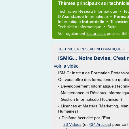
Thèmes principaux sur technicie
Technicien
Reseau
Informatique
•
Te
D
Assistance
Informatique
•
Format
Informatique
Industrielle
•
Technicie
Technicien Informatique
•
Suite ...
Voir également
les articles
pour ce th
TECHNICIEN RESEAU INFORMATIQUE »
ISMIG... Notre Devise, C'est 
voir la vidéo
ISMIG: Institut de Formation Professio
On vous offre des formations de qualité
- Développement Informatique (Technic
- Maintenance et Réseaux Informatique
- Gestion Informatisée (Technicien)
- Licences et Masters (Marketing, Ma
Humaines)
+ Diplôme Accridité par l'Etat
→
23 Vidéos
(et
434 Articles
) pour ce