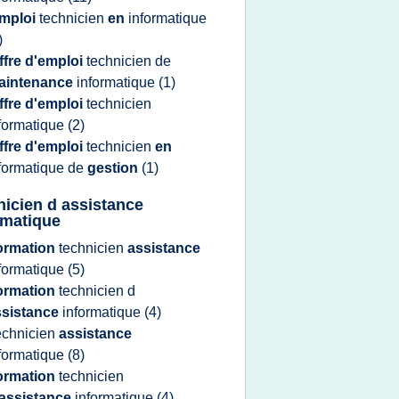
mploi
technicien
en
informatique
)
ffre d'emploi
technicien
de
aintenance
informatique
(1)
ffre d'emploi
technicien
formatique
(2)
ffre d'emploi
technicien
en
formatique
de
gestion
(1)
nicien d assistance
rmatique
ormation
technicien
assistance
formatique
(5)
ormation
technicien
d
ssistance
informatique
(4)
echnicien
assistance
formatique
(8)
ormation
technicien
'assistance
informatique
(4)