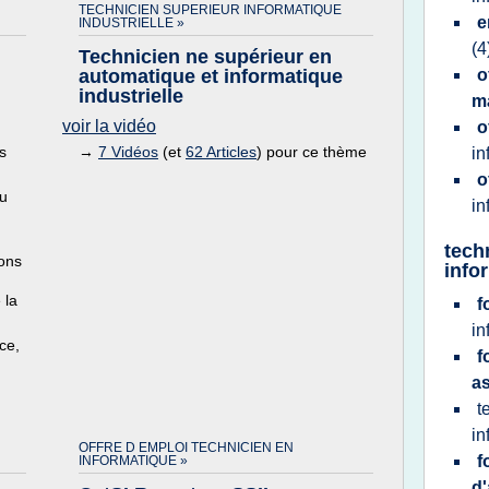
TECHNICIEN SUPERIEUR INFORMATIQUE
e
INDUSTRIELLE »
(4
Technicien ne supérieur en
automatique et informatique
o
industrielle
m
voir la vidéo
o
s
→
7 Vidéos
(et
62 Articles
) pour ce thème
in
o
ou
in
tech
ions
info
 la
f
in
ce,
f
a
t
in
OFFRE D EMPLOI TECHNICIEN EN
f
INFORMATIQUE »
d