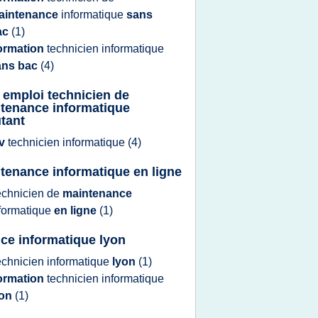
aintenance
informatique
sans
ac
(1)
ormation
technicien informatique
ans bac
(4)
e emploi technicien de
tenance informatique
tant
v
technicien informatique
(4)
tenance informatique en ligne
echnicien
de
maintenance
formatique
en ligne
(1)
ice informatique lyon
echnicien informatique
lyon
(1)
ormation
technicien informatique
yon
(1)