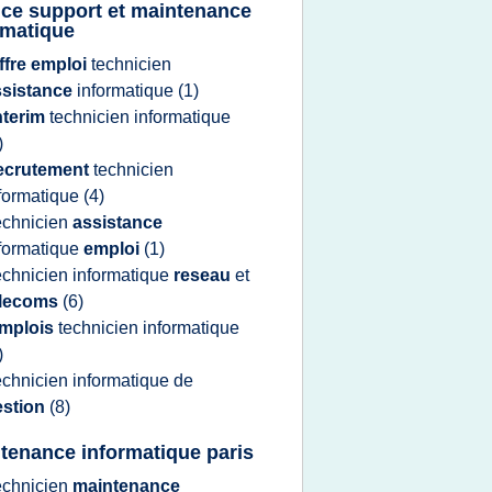
ice support et maintenance
rmatique
ffre emploi
technicien
ssistance
informatique
(1)
nterim
technicien informatique
)
ecrutement
technicien
formatique
(4)
echnicien
assistance
formatique
emploi
(1)
echnicien informatique
reseau
et
elecoms
(6)
mplois
technicien informatique
)
echnicien informatique
de
estion
(8)
tenance informatique paris
echnicien
maintenance