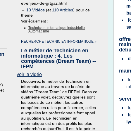
et-enjeux-de-grtgaz.html
m
→
10 Vidéos
(et
110 Articles
) pour ce
b
thème
f
Voir également
:
s
Technicien Informatique Industrielle
Automatisme
offr
RECHERCHE TECHNICIEN INFORMATIQUE »
main
debu
Le métier de Technicien en
en
informatique : 4. Les
c
compétences (Dream Team) --
IFPM
main
voir la vidéo
t
Découvrez le métier de Technicien en
e)
informatique au travers de la série de
in
 et
vidéos "Dream Team" de l'IFPM. Dans ce
quatrième volet, découvrez quelles sont
serv
les bases de ce métier, les autres
compétences utiles pour l'exercer, celles
t
auxquelles les professionnels font appel
f
au quotidien. Le Technicien en
l
informatique est un des profils les plus
recherchés aujourd'hui. Il est à la pointe