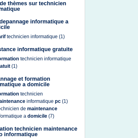
 de thèmes sur
technicien
rmatique
f depannage informatique a
cile
arif
technicien informatique
(1)
stance informatique gratuite
ormation
technicien informatique
atuit
(1)
nnage et formation
rmatique a domicile
ormation
technicien
aintenance
informatique
pc
(1)
echnicien
de
maintenance
formatique
a
domicile
(7)
ation technicien maintenance
o informatique