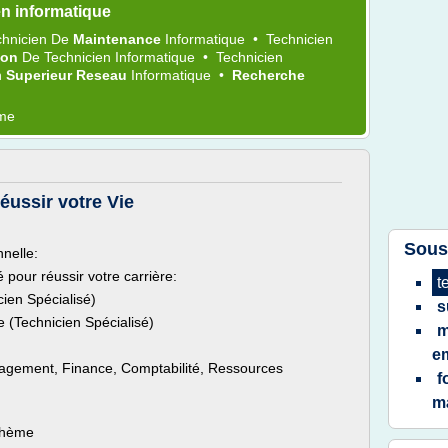
n informatique
chnicien
De
Maintenance
Informatique
•
Technicien
ion
De
Technicien Informatique
•
Technicien
n
Superieur Reseau
Informatique
•
Recherche
ème
réussir votre Vie
Sous
nnelle:
 pour réussir votre carrière:
t
ien Spécialisé)
s
 (Technicien Spécialisé)
m
e
nagement, Finance, Comptabilité, Ressources
f
m
 thème