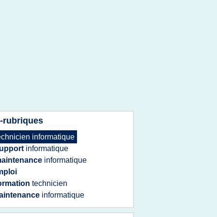
-rubriques
echnicien informatique
upport
informatique
aintenance
informatique
mploi
ormation
technicien
aintenance
informatique