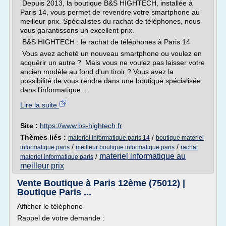
Depuis 2013, la boutique B&S HIGHTECH, installée à
Paris 14, vous permet de revendre votre smartphone au
meilleur prix. Spécialistes du rachat de téléphones, nous
vous garantissons un excellent prix.
B&S HIGHTECH : le rachat de téléphones à Paris 14
Vous avez acheté un nouveau smartphone ou voulez en
acquérir un autre ? Mais vous ne voulez pas laisser votre
ancien modèle au fond d'un tiroir ? Vous avez la
possibilité de vous rendre dans une boutique spécialisée
dans l'informatique...
Lire la suite
Site :
https://www.bs-hightech.fr
Thèmes liés :
/
materiel informatique paris 14
boutique materiel
/
/
informatique paris
meilleur boutique informatique paris
rachat
materiel informatique au
/
materiel informatique paris
meilleur prix
Vente Boutique à Paris 12ème (75012) |
Boutique Paris ...
Afficher le téléphone
Rappel de votre demande :