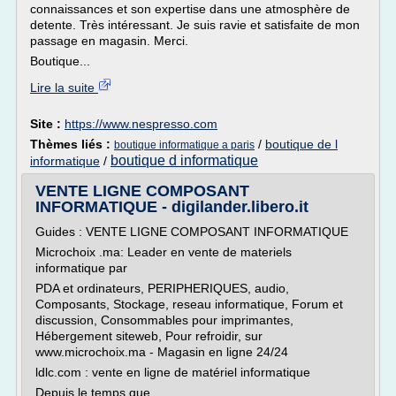
connaissances et son expertise dans une atmosphère de
detente. Très intéressant. Je suis ravie et satisfaite de mon
passage en magasin. Merci.
Boutique...
Lire la suite
Site :
https://www.nespresso.com
Thèmes liés :
/
boutique de l
boutique informatique a paris
boutique d informatique
informatique
/
VENTE LIGNE COMPOSANT
INFORMATIQUE - digilander.libero.it
Guides : VENTE LIGNE COMPOSANT INFORMATIQUE
Microchoix .ma: Leader en vente de materiels
informatique par
PDA et ordinateurs, PERIPHERIQUES, audio,
Composants, Stockage, reseau informatique, Forum et
discussion, Consommables pour imprimantes,
Hébergement siteweb, Pour refroidir, sur
www.microchoix.ma - Magasin en ligne 24/24
ldlc.com : vente en ligne de matériel informatique
Depuis le temps que...